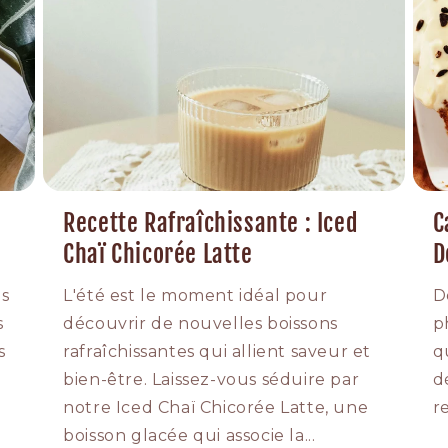
Recette Rafraîchissante : Iced
C
Chaï Chicorée Latte
D
es
L'été est le moment idéal pour
D
s
découvrir de nouvelles boissons
p
s
rafraîchissantes qui allient saveur et
q
bien-être. Laissez-vous séduire par
d
notre Iced Chaï Chicorée Latte, une
re
boisson glacée qui associe la...