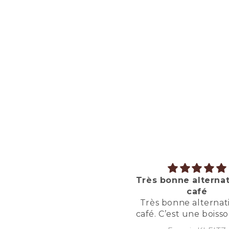
ès bonne alternative au
Excellent
café
Excellent
rès bonne alternative au
fé. C’est une boisson qui a
du goût, bravo!