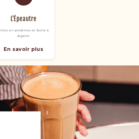
L'Épeautre
iche en protéines et facile à
digérer
En savoir plus