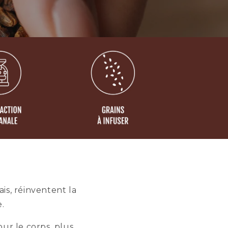
is, réinventent la
.
ur le corps, plus