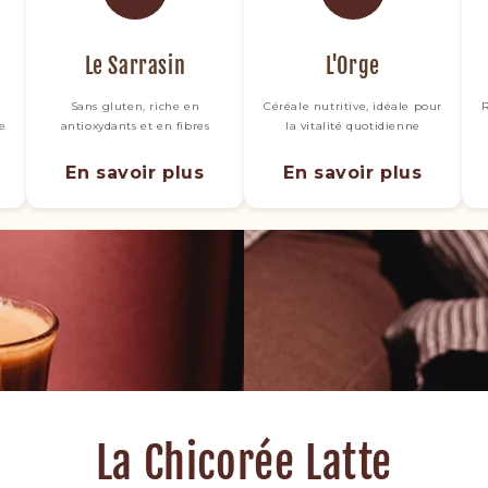
Le Sarrasin
L'Orge
Sans gluten, riche en
Céréale nutritive, idéale pour
R
ne
antioxydants et en fibres
la vitalité quotidienne
En savoir plus
En savoir plus
La Chicorée Latte