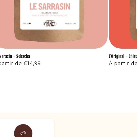
arrasin - Sobacha
L'Original - Chi
ix
partir de €14,99
Prix
À partir d
bituel
habituel
🌱