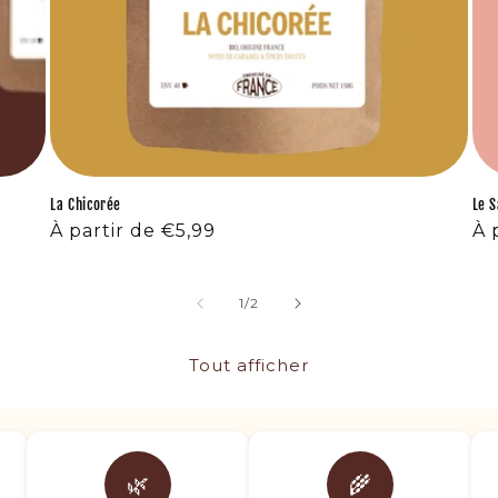
La Chicorée
Le S
Prix
À partir de €5,99
Pr
À 
habituel
ha
de
1
/
2
Tout afficher
🌿
🌾