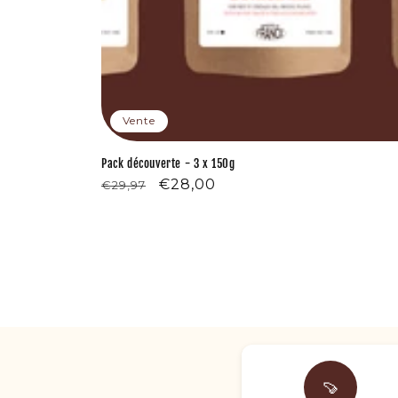
Vente
Pack découverte - 3 x 150g
Prix
Prix
€28,00
€29,97
habituel
soldé
🍠