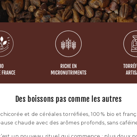
Des boissons pas comme les autres
hicorée et de céréales torréfiées, 100 % bio et frança
pause chaude avec des arômes profonds, sans caféine
c’est un nouveau rituel qui commence : plus doux po