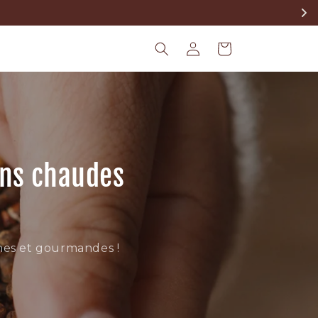
us Café 🐻 
Connexion
Panier
ons chaudes
ines et gourmandes !