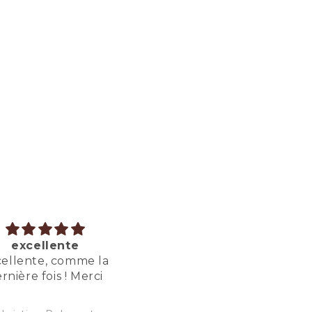
raiment trop bon
Tres agreable a boir
raiment trop bon !
Tres agreable a boire, a
un nuage de lait