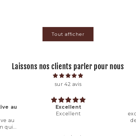
Tout afficher
Laissons nos clients parler pour nous
sur 42 avis
excellente
V
excellente, comme la
V
dernière fois ! Merci