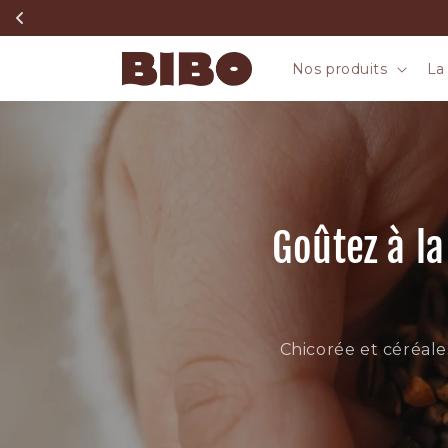
et
passer
au
contenu
Nos produits
La
Goûtez à l
Chicorée et céréale