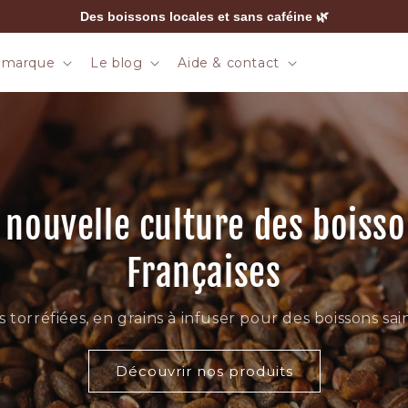
La Chicorée Latte à découvrir chez Columb
 marque
Le blog
Aide & contact
a nouvelle culture des boiss
Françaises
s torréfiées, en grains à infuser pour des boissons sa
Découvrir nos produits